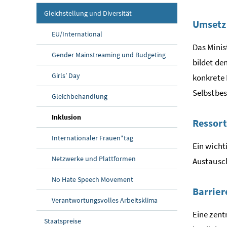
Gleichstellung und Diversität
Umsetz
EU/International
Das Minis
Gender Mainstreaming und Budgeting
bildet de
Girls’ Day
konkrete
Selbstbe
Gleichbehandlung
(aktuelle Seite)
Inklusion
Ressort
Internationaler Frauen*tag
Ein wicht
Netzwerke und Plattformen
Austausch
No Hate Speech Movement
Barrier
Verantwortungsvolles Arbeitsklima
Eine zent
Staatspreise