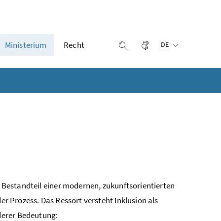
Ausgewählte Sprach
Ministerium
Recht
Gebärdensprache
Suche einblenden
DE
er Bestandteil einer modernen, zukunftsorientierten
der Prozess. Das
Ressort
versteht Inklusion als
derer Bedeutung: