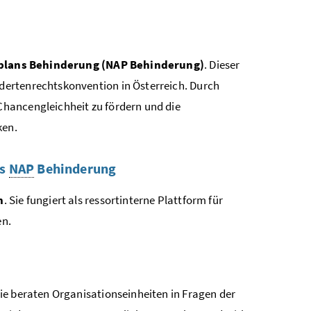
plans Behinderung (NAP Behinderung)
. Dieser
dertenrechtskonvention in Österreich. Durch
Chancen
gleichheit zu fördern und die
ken.
es
NAP
Behinderung
n
. Sie fungiert als
ressort
interne Plattform für
en.
Sie beraten Organisationseinheiten in Fragen der