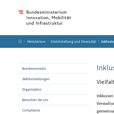
Accesskey
Accesskey
Accesskey
Accesskey
Zum Inhalt
Zum Hauptmenü
Zum Untermenü
Zur Suche
[4]
[1]
[3]
[2]
Startseite
Ministerium
Gleichstellung und Diversität
Inklusi
Inklu
Bundesminister
Sektionsleitungen
Vielfal
Organisation
Inklusion
Besuchen Sie uns
Verwaltun
Compliance
gemeinsam