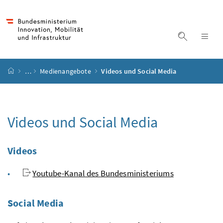
Accesskey
Accesskey
Accesskey
Accesskey
Zum Inhalt
Zum Hauptmenü
Zum Untermenü
Zur Suche
[4]
[1]
[3]
[2]
Suche ein
Nav
Startseite
…
Medienangebote
Videos und Social Media
Videos und
Social Media
Videos
Youtube
-Kanal des
Bundesministeriums
Social Media