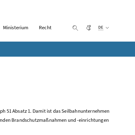
Ausgewählte Sprach
Ministerium
Recht
Gebärdensprache
Suche einblenden
DE
aph 51 Absatz 1. Damit ist das Seilbahnunternehmen
eugenden Brandschutzmaßnahmen und -einrichtungen