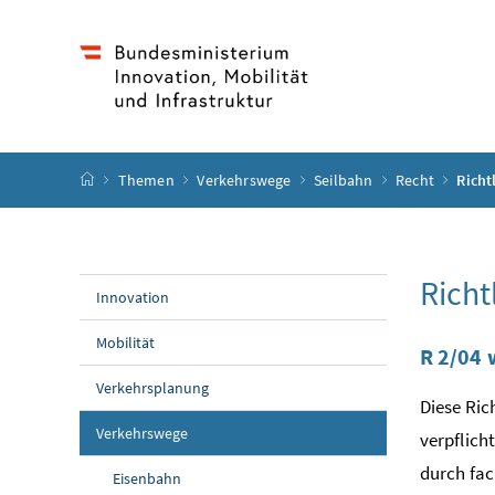
Accesskey
Accesskey
Accesskey
Accesskey
Zum Inhalt
Zum Hauptmenü
Zum Untermenü
Zur Suche
[4]
[1]
[3]
[2]
Startseite
Themen
Verkehrswege
Seilbahn
Recht
Richt
Richt
Innovation
Mobilität
R 2/04
Verkehrsplanung
Diese Ric
Verkehrswege
verpflich
durch fac
Eisenbahn