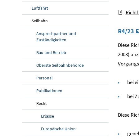
Luftfahrt
Richt
Seilbahn
R4/23 E
Ansprechpartner und
Zuständigkeiten
Diese Ric
Bau und Betrieb
2003) anz
Vorgangsw
Oberste Seilbahnbehörde
Personal
bei e
Publikationen
bei Z
Recht
Diese Rich
Erlässe
Europäische Union
gene