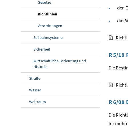
Gesetze
den E
(aktuelle Seite)
Richtlinien
das W
Verordnungen
Richt
Seilbahnsysteme
Sicherheit
R 5/18 
Wirtschaftliche Bedeutung und
Historie
Die Besti
Straße
Richtl
Wasser
R 6/08 
Weltraum
Die Richt
für mehre