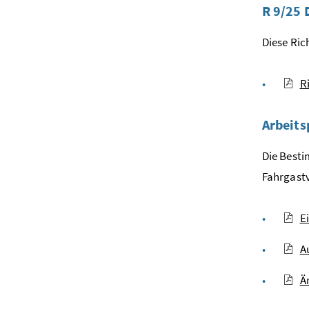
R 9/25 
Diese Ric
R
Arbeits
Die Best
Fahrgastv
E
A
Ä