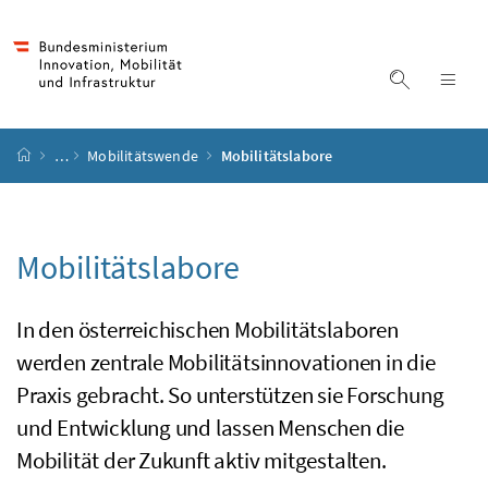
Accesskey
Accesskey
Accesskey
Accesskey
Zum Inhalt
Zum Hauptmenü
Zum Untermenü
Zur Suche
[4]
[1]
[3]
[2]
Suche ein
Nav
Startseite
…
Mobilitätswende
Mobilitätslabore
Mobilitätslabore
In den österreichischen Mobilitätslaboren
werden zentrale Mobilitätsinnovationen in die
Praxis gebracht. So unterstützen sie Forschung
und Entwicklung und lassen Menschen die
Mobilität der Zukunft aktiv mitgestalten.