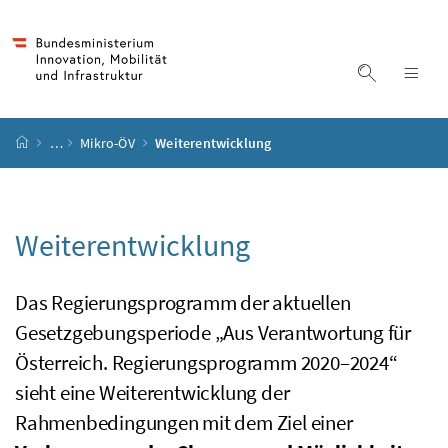
Accesskey
Accesskey
Accesskey
Accesskey
Zum Inhalt
Zum Hauptmenü
Zum Untermenü
Zur Suche
[4]
[1]
[3]
[2]
Suche ein
Nav
Startseite
…
Mikro-ÖV
Weiterentwicklung
Weiterentwicklung
Das Regierungsprogramm der aktuellen
Gesetzgebungsperiode „Aus Verantwortung für
Österreich. Regierungsprogramm 2020–2024“
sieht eine Weiterentwicklung der
Rahmenbedingungen mit dem Ziel einer