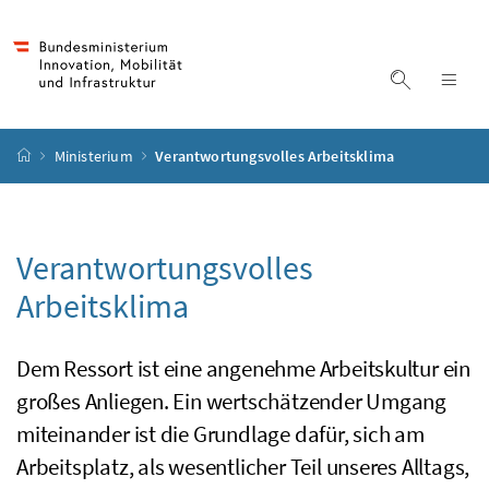
Accesskey
Accesskey
Accesskey
Accesskey
Zum Inhalt
Zum Hauptmenü
Zum Untermenü
Zur Suche
[4]
[1]
[3]
[2]
Suche ein
Nav
Startseite
Ministerium
Verantwortungsvolles Arbeitsklima
Verantwortungsvolles
Arbeitsklima
Dem Ressort ist eine angenehme Arbeitskultur ein
großes Anliegen. Ein wertschätzender Umgang
miteinander ist die Grundlage dafür, sich am
Arbeitsplatz, als wesentlicher Teil unseres Alltags,