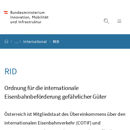
Accesskey
Accesskey
Accesskey
Accesskey
Zum Inhalt
Zum Hauptmenü
Zum Untermenü
Zur Suche
[4]
[1]
[3]
[2]
Suche ein
Nav
Startseite
…
International
RID
RID
Ordnung für die internationale
Eisenbahnbeförderung gefährlicher Güter
Österreich ist Mitgliedstaat des Übereinkommens über den
internationalen Eisenbahnverkehr (COTIF) und