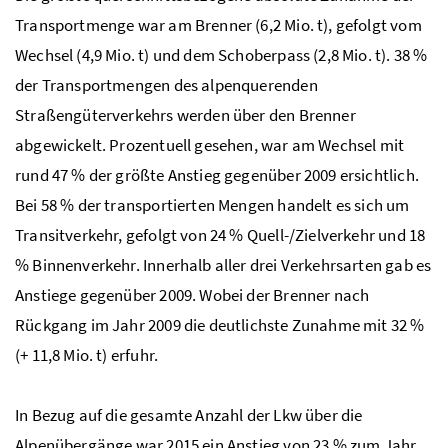
Transportmenge war am Brenner (6,2
Mio. t
), gefolgt vom
Wechsel (4,9
Mio. t
) und dem Schoberpass (2,8
Mio. t
). 38 %
der Transportmengen des alpenquerenden
Straßengüterverkehrs werden über den Brenner
abgewickelt. Prozentuell gesehen, war am Wechsel mit
rund 47 % der größte Anstieg gegenüber 2009 ersichtlich.
Bei 58 % der transportierten Mengen handelt es sich um
Transitverkehr, gefolgt von 24 % Quell-/Zielverkehr und 18
% Binnenverkehr. Innerhalb aller drei Verkehrsarten gab es
Anstiege gegenüber 2009. Wobei der Brenner nach
Rückgang im Jahr 2009 die deutlichste Zunahme mit 32 %
(+ 11,8
Mio. t
) erfuhr.
In Bezug auf die gesamte Anzahl der Lkw über die
Alpenübergänge war 2015 ein Anstieg von 23 % zum Jahr