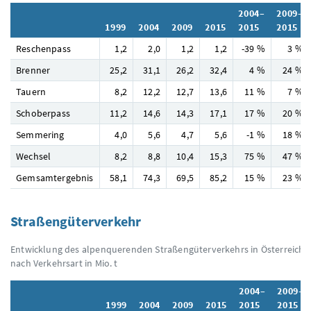
2004–
2009–
1999
2004
2009
2015
2015
2015
Reschenpass
1,2
2,0
1,2
1,2
-39 %
3 %
Brenner
25,2
31,1
26,2
32,4
4 %
24 %
Tauern
8,2
12,2
12,7
13,6
11 %
7 %
Schoberpass
11,2
14,6
14,3
17,1
17 %
20 %
Semmering
4,0
5,6
4,7
5,6
-1 %
18 %
Wechsel
8,2
8,8
10,4
15,3
75 %
47 %
Gemsamtergebnis
58,1
74,3
69,5
85,2
15 %
23 %
Straßengüterverkehr
Entwicklung des alpenquerenden Straßengüterverkehrs in Österreich
nach Verkehrsart in Mio. t
2004–
2009–
1999
2004
2009
2015
2015
2015