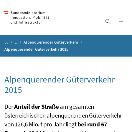
Accesskey
Accesskey
Accesskey
Accesskey
Zum Inhalt
Zum Hauptmenü
Zum Untermenü
Zur Suche
[4]
[1]
[3]
[2]
Suche ein
Nav
Startseite
…
Alpenquerender Güterverkehr
Alpenquerender Güterverkehr 2015
Alpenquerender Güterverkehr
2015
Der
Anteil der Straße
am gesamten
österreichischen alpenquerenden Güterverkehr
von 126,6
Mio. t
pro Jahr liegt
bei rund 67