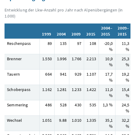
Entwicklung der Lkw-Anzahl pro Jahr nach Alpenübergängen (in
1.000)
2004–
2009–
1999
2004
2009
2015
2015
2015
Reschenpass
89
135
97
108
-20,0
11,3
%
%
Brenner
1.550
1.996
1.766
2.213
10,9
25,3
%
%
Tauern
664
941
929
1.107
17,7
19,2
%
%
Schoberpass
1.162
1.281
1.233
1.422
11,0
15,4
%
%
Semmering
486
528
430
535
1,3 %
24,5
%
Wechsel
1.051
9.88
1.010
1.335
35,1
32,2
%
%