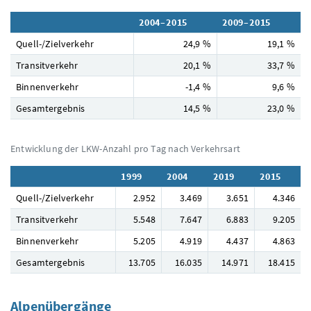
2004–2015
2009–2015
Quell-/Zielverkehr
24,9 %
19,1 %
Transitverkehr
20,1 %
33,7 %
Binnenverkehr
-1,4 %
9,6 %
Gesamtergebnis
14,5 %
23,0 %
Entwicklung der LKW-Anzahl pro Tag nach Verkehrsart
1999
2004
2019
2015
Quell-/Zielverkehr
2.952
3.469
3.651
4.346
Transitverkehr
5.548
7.647
6.883
9.205
Binnenverkehr
5.205
4.919
4.437
4.863
Gesamtergebnis
13.705
16.035
14.971
18.415
Alpenübergänge