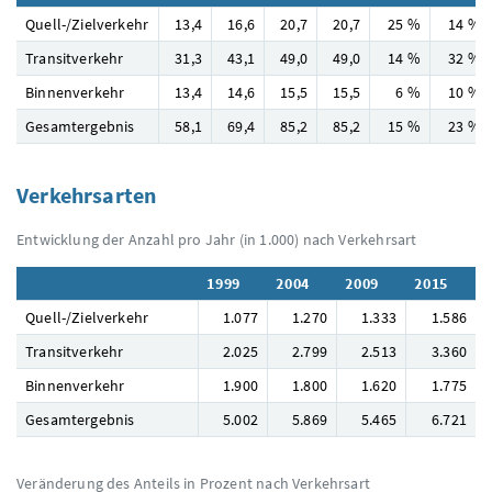
Quell-/Zielverkehr
13,4
16,6
20,7
20,7
25 %
14 %
Transitverkehr
31,3
43,1
49,0
49,0
14 %
32 %
Binnenverkehr
13,4
14,6
15,5
15,5
6 %
10 %
Gesamtergebnis
58,1
69,4
85,2
85,2
15 %
23 %
Verkehrsarten
Entwicklung der Anzahl pro Jahr (in 1.000) nach Verkehrsart
1999
2004
2009
2015
Quell-/Zielverkehr
1.077
1.270
1.333
1.586
Transitverkehr
2.025
2.799
2.513
3.360
Binnenverkehr
1.900
1.800
1.620
1.775
Gesamtergebnis
5.002
5.869
5.465
6.721
Veränderung des Anteils in Prozent nach Verkehrsart