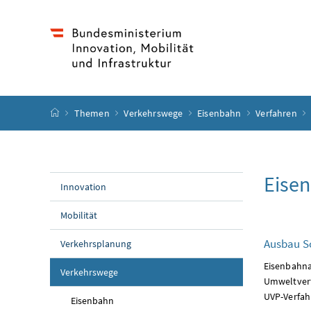
Accesskey
Accesskey
Accesskey
Accesskey
Zum Inhalt
Zum Hauptmenü
Zum Untermenü
Zur Suche
[4]
[1]
[3]
[2]
Startseite
Themen
Verkehrswege
Eisenbahn
Verfahren
Eisen
Innovation
Mobilität
Ausbau S
Verkehrsplanung
Eisenbahna
Verkehrswege
Umweltvert
UVP-Verfah
Eisenbahn