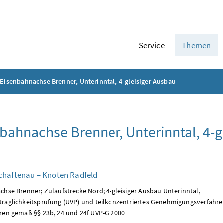
Service
Themen
Eisenbahnachse Brenner, Unterinntal, 4-gleisiger Ausbau
bahnachse Brenner, Unterinntal, 4-g
chaftenau – Knoten Radfeld
chse Brenner; Zulaufstrecke Nord; 4-gleisiger Ausbau Unterinntal,
räglichkeitsprüfung (UVP) und teilkonzentriertes Genehmigungsverfahr
ren gemäß §§ 23b, 24 und 24f UVP-G 2000