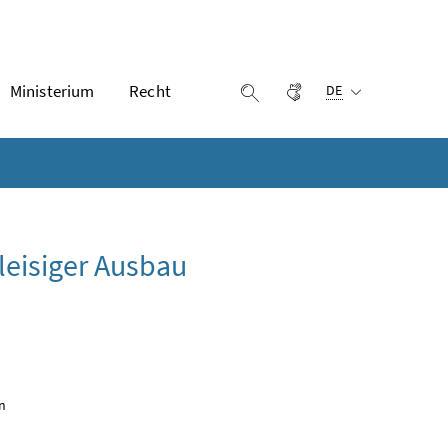
Ausgewählte Sprach
Ministerium
Recht
Gebärdensprache
Suche einblenden
DE
leisiger Ausbau
en