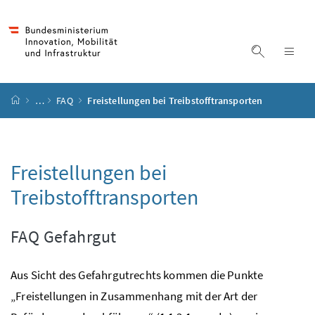
Accesskey
Accesskey
Accesskey
Accesskey
Zum Inhalt
Zum Hauptmenü
Zum Untermenü
Zur Suche
[4]
[1]
[3]
[2]
Suche ein
Nav
Startseite
…
FAQ
Freistellungen bei Treibstofftransporten
Freistellungen bei
Treibstofftransporten
FAQ
Gefahrgut
Aus Sicht des Gefahrgutrechts kommen die Punkte
„Freistellungen in Zusammenhang mit der Art der