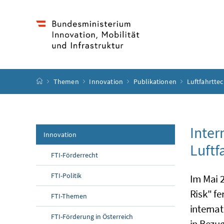
Accesskey
Accesskey
Accesskey
Accesskey
Zum Inhalt
Zum Hauptmenü
Zum Untermenü
Zur Suche
[4]
[1]
[3]
[2]
Startseite
Themen
Innovation
Publikationen
Luftfahrtte
Inter
Innovation
Luftf
FTI-Förderrecht
FTI-Politik
Im Mai 
Risk
" f
FTI-Themen
interna
FTI-Förderung in Österreich
in Bezu