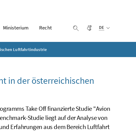
Ausgewählte Sprach
Ministerium
Recht
Gebärdensprache
Suche einblenden
DE
ischen Luftfahrtindustrie
t in der österreichischen
sprogramms
Take Off
finanzierte Studie "
Avion
Benchmark
-Studie liegt auf der Analyse von
 und Erfahrungen aus dem Bereich Luftfahrt