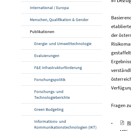
International / Europa
Basierend
Menschen, Qualifikation & Gender
etabliert
Publikationen
der öster
Risikoma
Energie- und Umwelttechnologie
gestaffel
Evaluierungen
Ergebniss
F&E Infrastrukturförderung
verständl
österreic
Forschungspolitik
Verfügung
Forschungs- und
Technologieberichte
Fragen zum
Green Budgeting
Informations- und
R
Kommunikationstechnologien (IKT)