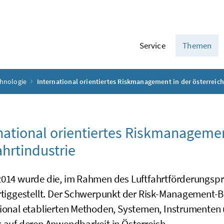
Service
Themen
chnologie
International orientiertes Riskmanagement in der österreich
national orientiertes Riskmanagemen
ahrtindustrie
2014 wurde die, im Rahmen des Luftfahrtförderung
ertiggestellt. Der Schwerpunkt der
Risk-Management-
tional etablierten Methoden, Systemen, Instrumenten
g auf deren Anwendbarkeit in Österreich.