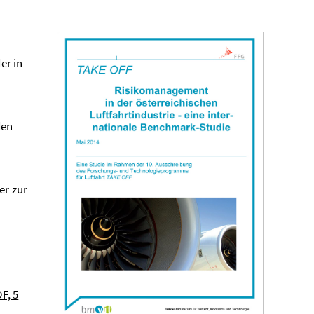
er in
den
er zur
F, 5