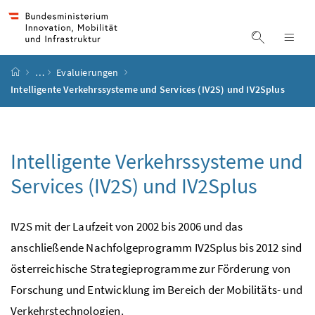
Accesskey
Accesskey
Accesskey
Accesskey
Zum Inhalt
Zum Hauptmenü
Zum Untermenü
Zur Suche
[4]
[1]
[3]
[2]
Suche ein
Nav
Startseite
…
Evaluierungen
Intelligente Verkehrssysteme und Services (IV2S) und IV2Splus
Intelligente Verkehrssysteme und
Services (IV2S) und IV2Splus
IV2S mit der Laufzeit von 2002 bis 2006 und das
anschließende Nachfolgeprogramm IV2Splus bis 2012 sind
österreichische Strategieprogramme zur Förderung von
Forschung und Entwicklung im Bereich der Mobilitäts- und
Verkehrstechnologien.