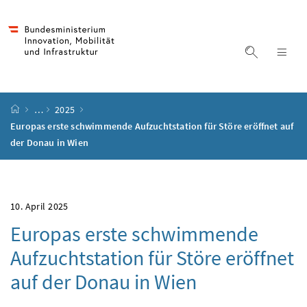
Accesskey
Accesskey
Accesskey
Accesskey
Zum Inhalt
Zum Hauptmenü
Zum Untermenü
Zur Suche
[4]
[1]
[3]
[2]
Suche ein
Nav
Startseite
…
2025
Europas erste schwimmende Aufzuchtstation für Störe eröffnet auf
der Donau in Wien
10. April 2025
Europas erste schwimmende
Aufzuchtstation für Störe eröffnet
auf der Donau in Wien