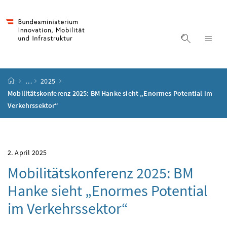
Accesskey
Accesskey
Accesskey
Accesskey
Zum Inhalt
Zum Hauptmenü
Zum Untermenü
Zur Suche
[4]
[1]
[3]
[2]
Suche ein
Nav
Startseite
…
2025
Mobilitätskonferenz 2025: BM Hanke sieht „Enormes Potential im
Verkehrssektor“
2. April 2025
Mobilitätskonferenz 2025: BM
Hanke sieht „Enormes Potential
im Verkehrssektor“