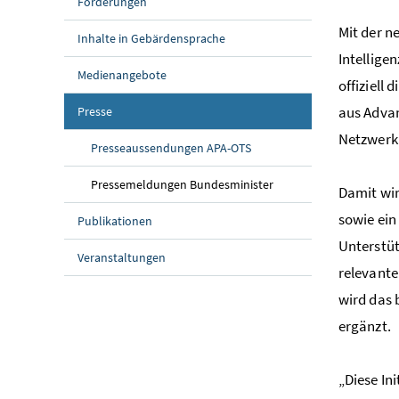
Förderungen
Mit der ne
Inhalte in Gebärdensprache
Intellige
Medienangebote
offiziell
aus
Adva
Presse
Netzwerk 
Presseaussendungen APA-OTS
Pressemeldungen Bundesminister
Damit wi
sowie ein
Publikationen
Unterstüt
Veranstaltungen
relevante
wird das 
ergänzt.
„Diese In