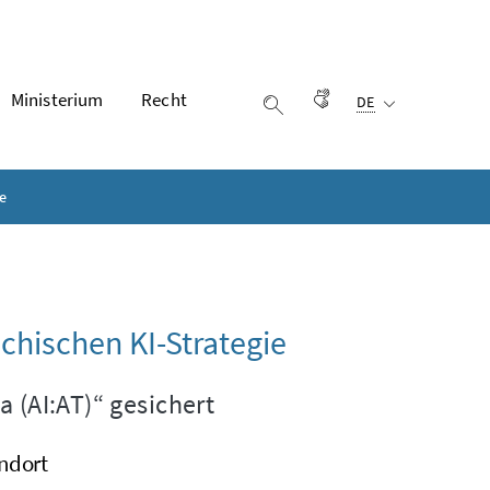
Ausgewählte Sprach
Ministerium
Recht
Gebärdensprache
DE
Suche einblenden
e
chischen KI-Strategie
ia
(AI:AT)“ gesichert
andort