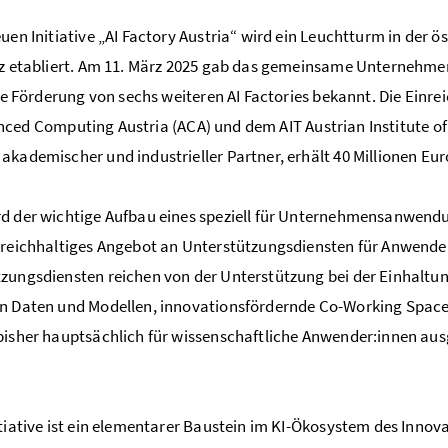
uen Initiative „
AI Factory Austria
“ wird ein Leuchtturm in der ö
nz etabliert. Am 11. März 2025 gab das gemeinsame Unternehm
 die Förderung von sechs weiteren AI Factories bekannt. Die Ein
nced Computing Austria
(ACA) und dem AIT
Austrian Institute o
akademischer und industrieller Partner, erhält 40 Millionen Eu
rd der wichtige Aufbau eines speziell für Unternehmensanwe
 reichhaltiges Angebot an Unterstützungsdiensten für Anwende
zungsdiensten reichen von der Unterstützung bei der Einhaltun
n Daten und Modellen, innovationsfördernde Co-Working Spaces b
bisher hauptsächlich für wissenschaftliche Anwender:innen au
itiative ist ein elementarer Baustein im KI-Ökosystem des Innov