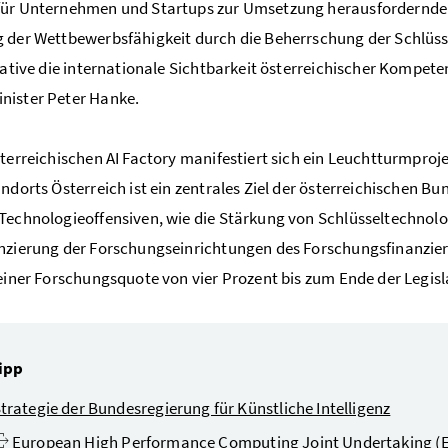
ür Unternehmen und Startups zur Umsetzung herausfordernder K
 der Wettbewerbsfähigkeit durch die Beherrschung der Schlüsse
tiative die internationale Sichtbarkeit österreichischer Kompete
nister Peter Hanke.
sterreichischen AI Factory manifestiert sich ein Leuchtturmpro
andorts Österreich ist ein zentrales Ziel der österreichischen 
Technologieoffensiven, wie die Stärkung von Schlüsseltechnolo
nzierung der Forschungseinrichtungen des Forschungsfinanzie
 einer Forschungsquote von vier Prozent bis zum Ende der Legis
ipp
trategie der Bundesregierung für Künstliche Intelligenz
European High Performance Computing Joint Undertaking
(