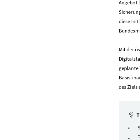
Angebot f
Sicherung
diese Ini
Bundesmi
Mit der ö
Digitalst
geplante 
Basisfina
des Ziels
T
S