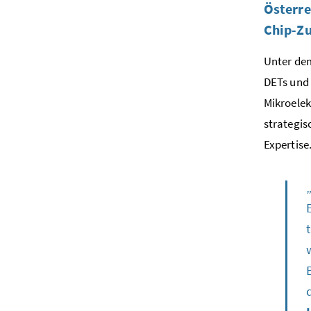
Österre
Chip
-Z
Unter d
DETs und 
Mikroele
strategis
Expertise