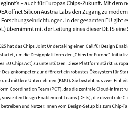
 beginnt’s – auch für Europas Chips-Zukunft. Mit dem 
EA öffnet
Silicon Austria Labs
den Zugang zu modernst
Forschungseinrichtungen. In der gesamten EU gibt e
AL) übernimmt mit der Leitung eines dieser DETS eine
025 hat das
Chips Joint Undertaking
einen
Call
für
Design Enab
startet, um die Designplattform der „
Chips for Europe“-Initiati
des
EU Chips Act
) zu unterstützen. Diese Plattform stärkt Europ
r-Designkompetenz und fördert ein robustes Ökosystem für
Sta
e und mittlere Unternehmen (KMU). Sie besteht aus zwei Einheit
form Coordination Team
(PCT), das die zentrale
Cloud
-Infrastr
, sowie den
Design Enablement Teams
(DETs), die dezentrale
Cl
n betreiben und Nutzer:innen vom
Design-Setup
bis zum
Chip-T
.