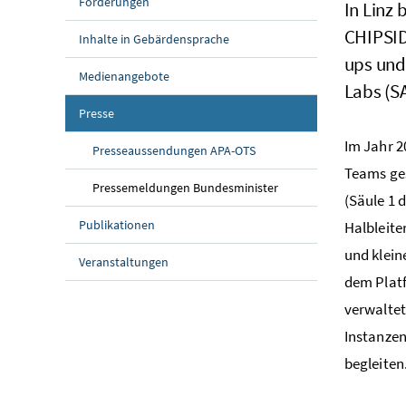
Förderungen
In Linz
CHIPSID
Inhalte in Gebärdensprache
ups
und 
Medienangebote
Labs
(S
Presse
Im Jahr 2
Presseaussendungen APA-OTS
Teams
ge
Pressemeldungen Bundesminister
(Säule 1 
Publikationen
Halbleite
und klein
Veranstaltungen
dem
Plat
verwaltet
Instanze
begleiten