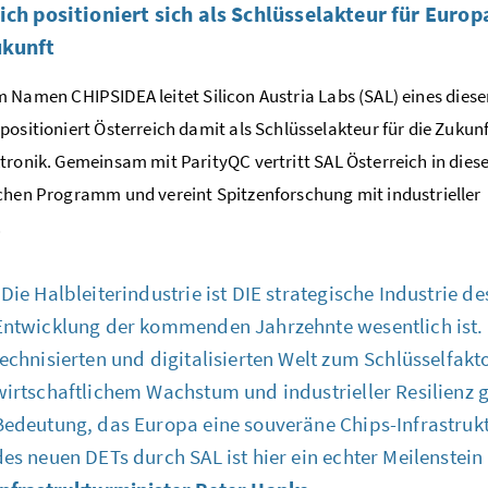
ich positioniert sich als Schlüsselakteur für Europ
ukunft
em Namen
CHIPSIDEA
leitet
Silicon Austria Labs
(SAL) eines dies
positioniert Österreich damit als Schlüsselakteur für die Zukunf
ktronik. Gemeinsam mit
ParityQC
vertritt SAL Österreich in die
chen Programm und vereint Spitzenforschung mit industrieller
.
„Die Halbleiterindustrie ist DIE strategische Industrie de
Entwicklung der kommenden Jahrzehnte wesentlich ist.
technisierten und digitalisierten Welt zum Schlüsselfakt
wirtschaftlichem Wachstum und industrieller Resilienz 
Bedeutung, das Europa eine souveräne
Chips
-Infrastru
des neuen DETs durch SAL ist hier ein echter Meilenstein