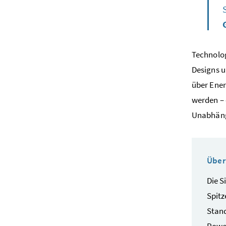
Technolo
Designs
u
über Ener
werden – 
Unabhängi
Übe
Die
S
Spitz
Stand
Power