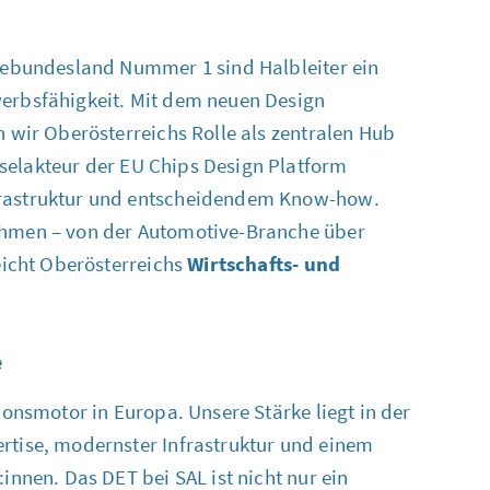
riebundesland Nummer 1 sind Halbleiter ein
werbsfähigkeit. Mit dem neuen
Design
n wir Oberösterreichs Rolle als zentralen
Hub
selakteur der
EU Chips Design Platform
frastruktur und entscheidendem
Know-how
.
ehmen – von der
Automotive
-
Branche
über
reicht Oberösterreichs
Wirtschafts- und
e
ionsmotor in Europa. Unsere Stärke liegt in der
ertise, modernster Infrastruktur und einem
innen. Das DET bei SAL ist nicht nur ein