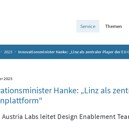
Service
Themen
2025
Innovationsminister Hanke: „Linz als zentraler Player der EU
er 2025
ationsminister Hanke: „Linz als zent
nplattform“
n Austria Labs
leitet
Design Enablement Te