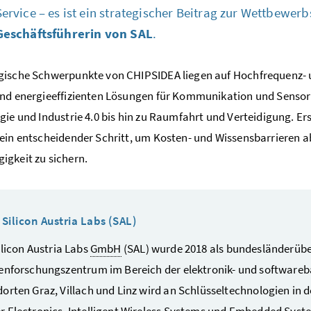
Service
– es ist ein strategischer Beitrag zur Wettbewer
Geschäftsführerin von SAL
.
gische Schwerpunkte von
CHIPSIDEA
liegen auf Hochfrequenz- 
nd energieeffizienten Lösungen für Kommunikation und Sensor
gie und Industrie 4.0 bis hin zu Raumfahrt und Verteidigung. E
ein entscheidender Schritt, um Kosten- und Wissensbarrieren
gkeit zu sichern.
r
Silicon Austria Labs (SAL
)
ilicon Austria Labs
GmbH
(SAL) wurde 2018 als bundesländerübe
enforschungszentrum im Bereich der elektronik- und softwareb
orten Graz, Villach und Linz wird an Schlüsseltechnologien in 
 Electronics, Intelligent Wireless Systems
und
Embedded Syst