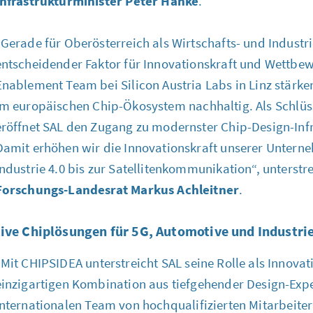
Infrastrukturminister Peter Hanke
.
„Gerade für Oberösterreich als Wirtschafts- und Indust
entscheidender Faktor für Innovationskraft und Wettbe
Enablement Team
bei
Silicon Austria Labs
in Linz stärke
im europäischen
Chip
-Ökosystem nachhaltig. Als Schlüs
eröffnet SAL den Zugang zu modernster
Chip-Design
-In
Damit erhöhen wir die Innovationskraft unserer Untern
Industrie 4.0 bis zur Satellitenkommunikation“, unterst
Forschungs-Landesrat Markus Achleitner
.
ive Chiplösungen für 5G,
Automotive
und Industri
„Mit
CHIPSIDEA
unterstreicht SAL seine Rolle als Innovat
einzigartigen Kombination aus tiefgehender
Design
-Exp
internationalen
Team
von hochqualifizierten Mitarbeiter: