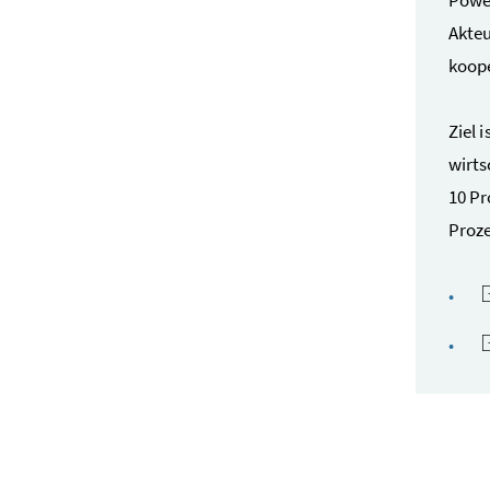
Akteu
koope
Ziel 
wirts
10 Pr
Proze