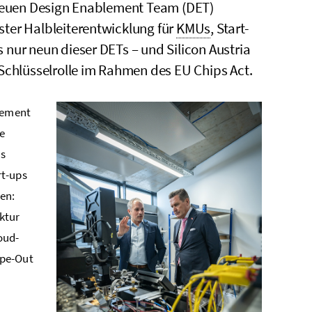
neuen
Design Enablement Team
(DET)
er Halbleiterentwicklung für
KMUs
,
Start-
s nur neun dieser DETs – und
Silicon Austria
 Schlüsselrolle im Rahmen des
EU Chips Act
.
lement
ve
as
rt-ups
en:
uktur
oud
-
ape-Out