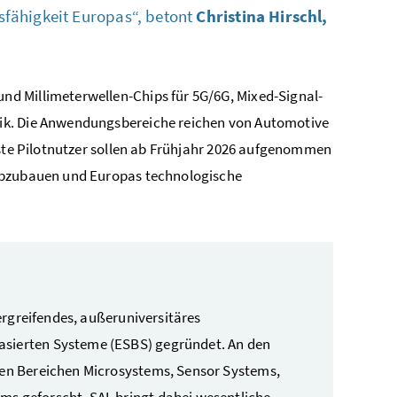
bsfähigkeit Europas“, betont
Christina Hirschl,
und Millimeterwellen-
Chips
für 5G/6G,
Mixed-Signal-
ik. Die Anwendungsbereiche reichen von
Automotive
rste Pilotnutzer sollen ab Frühjahr 2026 aufgenommen
 abzubauen und Europas technologische
rgreifendes, außeruniversitäres
asierten Systeme (ESBS) gegründet. An den
den Bereichen
Microsystems, Sensor Systems,
ems
geforscht. SAL bringt dabei wesentliche