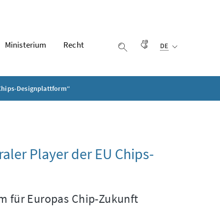
Ausgewählte Sprach
Ministerium
Recht
Gebärdensprache
DE
Suche einblenden
 Chips-Designplattform“
raler
Player
der EU Chips-
am
für Europas Chip-Zukunft