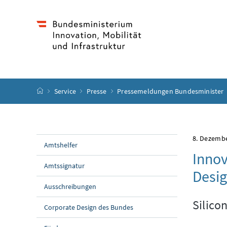
Accesskey
Accesskey
Accesskey
Accesskey
Zum Inhalt
Zum Hauptmenü
Zum Untermenü
Zur Suche
[4]
[1]
[3]
[2]
Startseite
Service
Presse
Pressemeldungen Bundesminister
8. Dezemb
Amtshelfer
Innov
Amtssignatur
Desig
Ausschreibungen
Silico
Corporate Design des Bundes