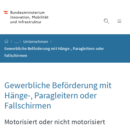
Accesskey
Accesskey
Accesskey
Accesskey
Zum Inhalt
Zum Hauptmenü
Zum Untermenü
Zur Suche
[4]
[1]
[3]
[2]
Suche ein
Nav
Startseite
…
Unternehmen
Gewerbliche Beförderung mit Hänge-, Paragleitern oder
Fallschirmen
Gewerbliche Beförderung mit
Hänge-, Paragleitern oder
Fallschirmen
Motorisiert oder nicht motorisiert