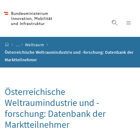
Accesskey
Accesskey
Accesskey
Accesskey
Zum Inhalt
Zum Hauptmenü
Zum Untermenü
Zur Suche
[4]
[1]
[3]
[2]
Suche ein
Nav
Startseite
…
Weltraum
Österreichische Weltraumindustrie und -forschung: Datenbank der
Marktteilnehmer
Österreichische
Weltraumindustrie und -
forschung: Datenbank der
Marktteilnehmer