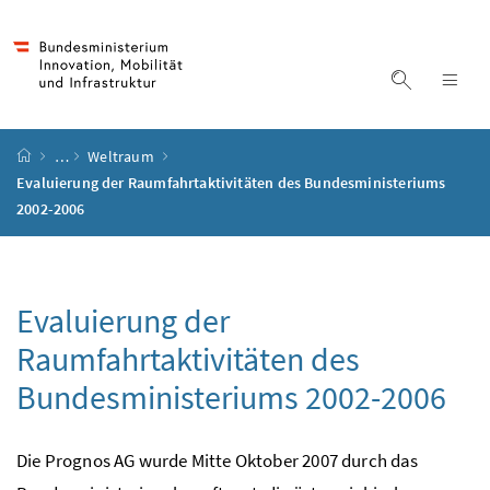
Accesskey
Accesskey
Accesskey
Accesskey
Zum Inhalt
Zum Hauptmenü
Zum Untermenü
Zur Suche
[4]
[1]
[3]
[2]
Suche ein
Nav
Startseite
…
Weltraum
Evaluierung der Raumfahrtaktivitäten des Bundesministeriums
2002-2006
Evaluierung der
Raumfahrtaktivitäten des
Bundesministeriums 2002-2006
Die Prognos AG wurde Mitte Oktober 2007 durch das