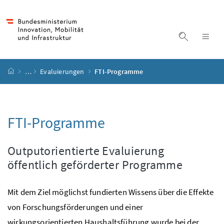
Accesskey
Accesskey
Accesskey
Accesskey
Zum Inhalt
Zum Hauptmenü
Zum Untermenü
Zur Suche
[4]
[1]
[3]
[2]
Suche ein
Nav
Startseite
…
Evaluierungen
FTI-Programme
FTI
-Programme
Outputorientierte Evaluierung
öffentlich geförderter Programme
Mit dem Ziel möglichst fundierten Wissens über die Effekte
von Forschungsförderungen und einer
wirkungsorientierten Haushaltsführung wurde bei der