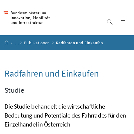
Accesskey
Accesskey
Accesskey
Accesskey
Zum Inhalt
Zum Hauptmenü
Zum Untermenü
Zur Suche
[4]
[1]
[3]
[2]
Suche ein
Nav
Startseite
…
Publikationen
Radfahren und Einkaufen
Radfahren und Einkaufen
Studie
Die Studie behandelt die wirtschaftliche
Bedeutung und Potentiale des Fahrrades für den
Einzelhandel in Österreich