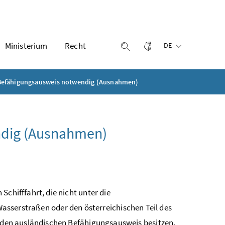
Ausgewählte Sprach
Ministerium
Recht
Gebärdensprache
Suche einblenden
DE
Befähigungsausweis notwendig (Ausnahmen)
ndig (Ausnahmen)
chifffahrt, die nicht unter die
Wasserstraßen oder den österreichischen Teil des
enden ausländischen Befähigungsausweis besitzen,