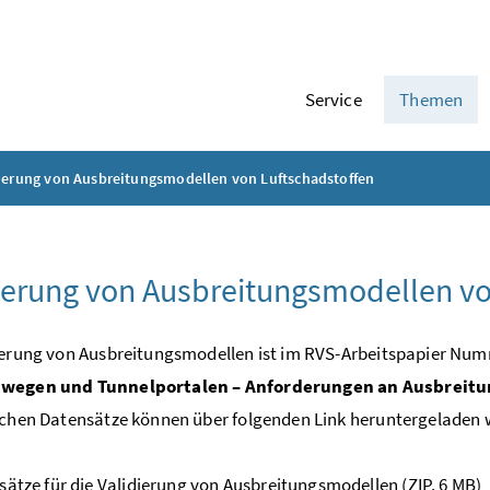
Service
Themen
ierung von Ausbreitungsmodellen von Luftschadstoffen
ierung von Ausbreitungsmodellen vo
ierung von Ausbreitungsmodellen ist im RVS-Arbeitspapier Num
wegen und Tunnelportalen – Anforderungen an Ausbreit
ichen Datensätze können über folgenden Link heruntergeladen 
sätze für die Validierung von Ausbreitungsmodellen
(ZIP, 6 MB)