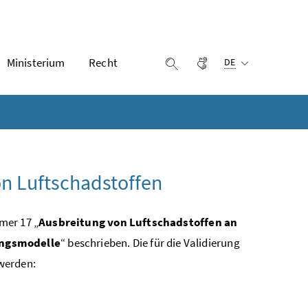
Ausgewählte Sprach
Ministerium
Recht
Gebärdensprache
Suche einblenden
DE
n Luftschadstoffen
mer 17 „
Ausbreitung von Luftschadstoffen an
ungsmodelle
“ beschrieben. Die für die Validierung
werden: