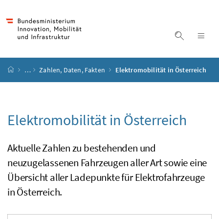
Accesskey
Accesskey
Accesskey
Accesskey
Zum Inhalt
Zum Hauptmenü
Zum Untermenü
Zur Suche
[4]
[1]
[3]
[2]
Suche ein
Nav
Startseite
…
Zahlen, Daten, Fakten
Elektromobilität in Österreich
Elektromobilität in Österreich
Aktuelle Zahlen zu bestehenden und
neuzugelassenen Fahrzeugen aller Art sowie eine
Übersicht aller Ladepunkte für Elektrofahrzeuge
in Österreich.