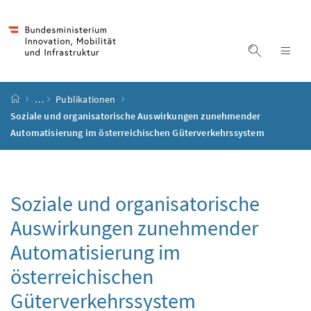
Accesskey
Accesskey
Accesskey
Accesskey
Zum Inhalt
Zum Hauptmenü
Zum Untermenü
Zur Suche
[4]
[1]
[3]
[2]
Suche ein
Nav
Startseite
…
Publikationen
Soziale und organisatorische Auswirkungen zunehmender
Automatisierung im österreichischen Güterverkehrssystem
Soziale und organisatorische
Auswirkungen zunehmender
Automatisierung im
österreichischen
Güterverkehrssystem