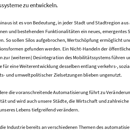
ssysteme zu entwickeln.
inaus ist es von Bedeutung, in jeder Stadt und Stadtregion aus 
nen und bestehenden Funktionalitäten ein neues, emergentes 
en. So sollen Silos aufgebrochen, Wertschöpfung ermöglicht un
onsformen gefunden werden. Ein Nicht-Handeln der öffentlich
 zur (weiteren) Desintegration des Mobilitätssystems führen u
e für eine Weiterentwicklung desselben entlang verkehrs-, sozial
ts- und umweltpolitischer Zielsetzungen blieben ungenutzt.
ere die voranschreitende Automatisierung führt zu Veränderun
ität und wird auch unsere Städte, die Wirtschaft und zahlreiche
unseres Lebens tiefgreifend verändern.
ie Industrie bereits an verschiedenen Themen des automatisie