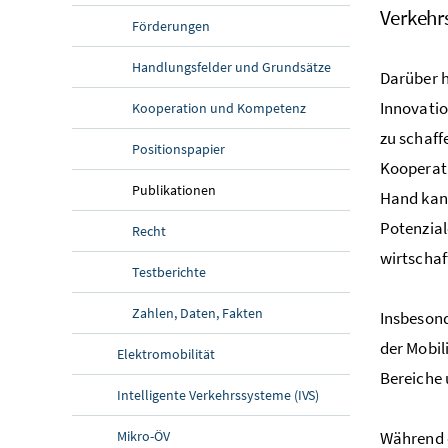
Verkehr
Förderungen
Handlungsfelder und Grundsätze
Darüber h
Innovatio
Kooperation und Kompetenz
zu schaff
Positionspapier
Kooperati
Publikationen
Hand kann
Potenzial
Recht
wirtschaf
Testberichte
Zahlen, Daten, Fakten
Insbesond
der Mobil
Elektromobilität
Bereiche 
Intelligente Verkehrssysteme (IVS)
Mikro-ÖV
Während d