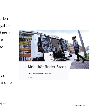
allen
System
d neue
en
nd
-,
gen in
 andere
rten