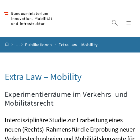
Accesskey
Accesskey
Accesskey
Accesskey
Zum Inhalt
Zum Hauptmenü
Zum Untermenü
Zur Suche
[4]
[1]
[3]
[2]
Suche ein
Nav
Startseite
…
Publikationen
Extra Law – Mobility
Extra Law
–
Mobility
Experimentierräume im Verkehrs- und
Mobilitätsrecht
Interdisziplinäre Studie zur Erarbeitung eines
neuen (Rechts)-Rahmens für die Erprobung neuer
Verkehrstechnologien und Mobilitätskonzepte für