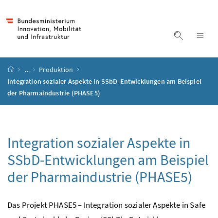
Accesskey
Accesskey
Accesskey
Accesskey
Zum Inhalt
Zum Hauptmenü
Zum Untermenü
Zur Suche
[4]
[1]
[3]
[2]
Suche ein
Nav
Startseite
…
Produktion
Integration sozialer Aspekte in SSbD-Entwicklungen am Beispiel
der Pharmaindustrie (PHASE5)
Integration sozialer Aspekte in
SSbD-Entwicklungen am Beispiel
der Pharmaindustrie (PHASE5)
Das Projekt PHASE5 – Integration sozialer Aspekte in Safe