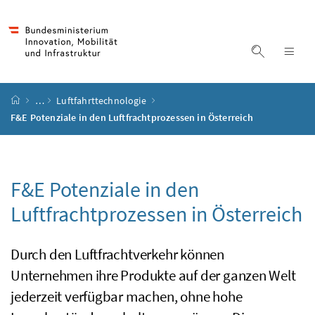
Accesskey
Accesskey
Accesskey
Accesskey
Zum Inhalt
Zum Hauptmenü
Zum Untermenü
Zur Suche
[4]
[1]
[3]
[2]
Suche ein
Nav
Startseite
…
Luftfahrttechnologie
F&E Potenziale in den Luftfrachtprozessen in Österreich
F&E
Potenziale in den
Luftfrachtprozessen in Österreich
Durch den Luftfrachtverkehr können
Unternehmen ihre Produkte auf der ganzen Welt
jederzeit verfügbar machen, ohne hohe