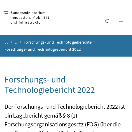
Accesskey
Accesskey
Accesskey
Accesskey
Zum Inhalt
Zum Hauptmenü
Zum Untermenü
Zur Suche
[4]
[1]
[3]
[2]
Suche ein
Nav
Startseite
…
Forschungs- und Technologieberichte
Forschungs- und Technologiebericht 2022
Forschungs- und
Technologiebericht 2022
Der Forschungs- und Technologiebericht 2022 ist
ein Lagebericht gemäß § 8 (1)
Forschungsorganisationsgesetz (FOG) über die