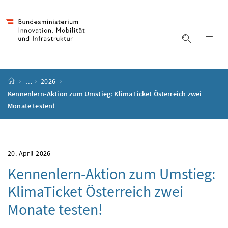
Accesskey
Accesskey
Accesskey
Accesskey
Zum Inhalt
Zum Hauptmenü
Zum Untermenü
Zur Suche
[4]
[1]
[3]
[2]
Suche ein
Nav
Startseite
…
2026
Kennenlern-Aktion zum Umstieg: KlimaTicket Österreich zwei
Monate testen!
20. April 2026
Kennenlern-Aktion zum Umstieg:
KlimaTicket Österreich zwei
Monate testen!