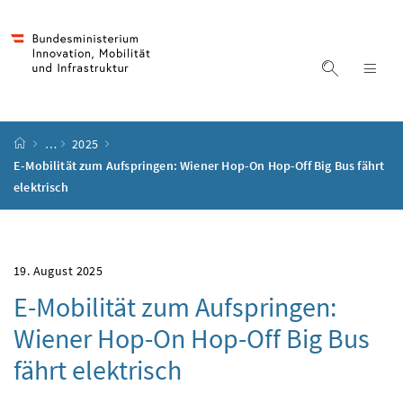
Accesskey
Accesskey
Accesskey
Accesskey
Zum Inhalt
Zum Hauptmenü
Zum Untermenü
Zur Suche
[4]
[1]
[3]
[2]
Suche ein
Nav
Startseite
…
2025
E-Mobilität zum Aufspringen: Wiener Hop-On Hop-Off Big Bus fährt
elektrisch
19. August 2025
E-Mobilität zum Aufspringen:
Wiener Hop-On Hop-Off Big Bus
fährt elektrisch