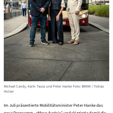
Michael Candy, Karin Tausz und Peter Hanke
Foto: BMIMI / Tobias
Holzer
Im Juli präsentierte Mobilitätsminister Peter Hanke das
neue Programm „
eMove Austria
“ und skizzierte damit die