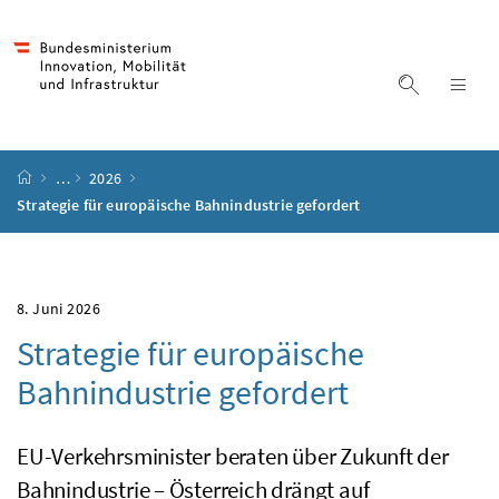
Accesskey
Accesskey
Accesskey
Accesskey
Zum Inhalt
Zum Hauptmenü
Zum Untermenü
Zur Suche
[4]
[1]
[3]
[2]
Suche ein
Nav
Startseite
…
2026
Strategie für europäische Bahnindustrie gefordert
8. Juni 2026
Strategie für europäische
Bahnindustrie gefordert
EU-Verkehrsminister beraten über Zukunft der
Bahnindustrie – Österreich drängt auf