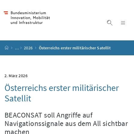
Accesskey
Accesskey
Accesskey
Accesskey
Zum Inhalt
Zum Hauptmenü
Zum Untermenü
Zur Suche
[4]
[1]
[3]
[2]
Suche ein
Nav
Startseite
…
2026
Österreichs erster militärischer Satellit
2. März 2026
Österreichs erster militärischer
Satellit
BEACONSAT soll Angriffe auf
Navigationssignale aus dem All sichtbar
machen