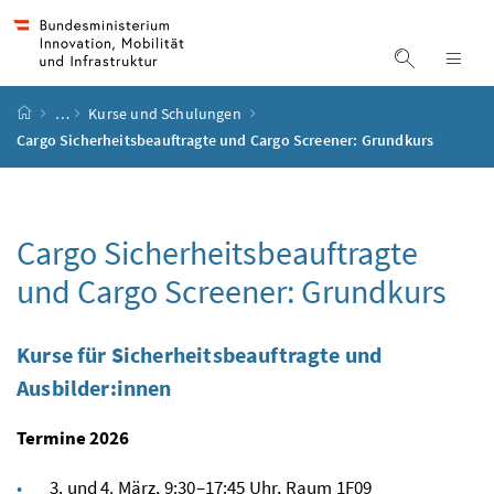
Accesskey
Accesskey
Accesskey
Accesskey
Zum Inhalt
Zum Hauptmenü
Zum Untermenü
Zur Suche
[4]
[1]
[3]
[2]
Suche ein
Nav
Startseite
…
Kurse und Schulungen
Cargo Sicherheitsbeauftragte und Cargo Screener: Grundkurs
Cargo Sicherheitsbeauftragte
und Cargo
Screener
: Grundkurs
Kurse für Sicherheitsbeauftragte und
Ausbilder:innen
Termine 2026
3. und 4. März, 9:30–17:45 Uhr, Raum 1F09