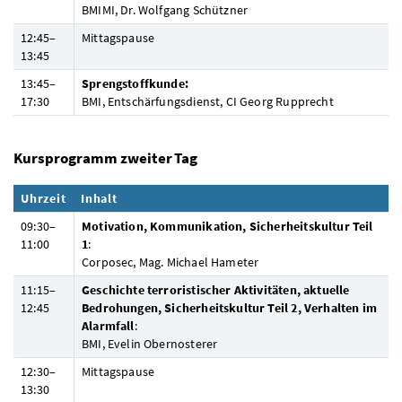
BMIMI
,
Dr.
Wolfgang Schützner
12:45–
Mittagspause
13:45
13:45–
Sprengstoffkunde:
17:30
BMI
,
Entschärfungsdienst,
CI
Georg Rupprecht
Kursprogramm zweiter Tag
Uhrzeit
Inhalt
09:30–
Motivation, Kommunikation, Sicherheitskultur Teil
11:00
1
:
Corposec,
Mag.
Michael Hameter
11:15–
Geschichte terroristischer Aktivitäten, aktuelle
12:45
Bedrohungen, Sicherheitskultur Teil 2, Verhalten im
Alarmfall
:
BMI
, Evelin Obernosterer
12:30–
Mittagspause
13:30