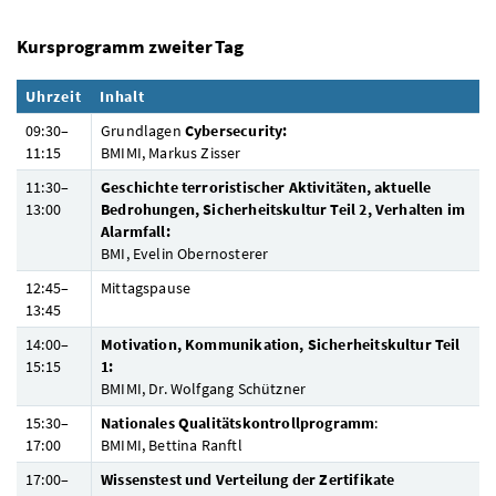
Kursprogramm zweiter Tag
Uhrzeit
Inhalt
09:30–
Grundlagen
Cybersecurity:
11:15
BMIMI
, Markus Zisser
11:30–
Geschichte terroristischer Aktivitäten, aktuelle
13:00
Bedrohungen, Sicherheitskultur Teil 2, Verhalten im
Alarmfall:
BMI
, Evelin Obernosterer
12:45–
Mittagspause
13:45
14:00–
Motivation, Kommunikation, Sicherheitskultur Teil
15:15
1:
BMIMI
,
Dr.
Wolfgang Schützner
15:30–
Nationales Qualitätskontrollprogramm
:
17:00
BMIMI
, Bettina Ranftl
17:00–
Wissenstest und Verteilung der Zertifikate