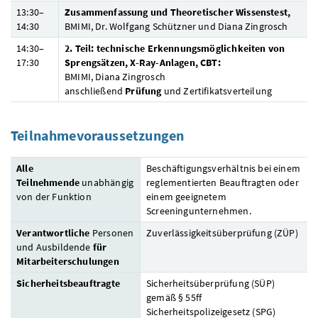
13:30–
Zusammenfassung und Theoretischer Wissenstest,
14:30
BMIMI
,
Dr.
Wolfgang Schützner und Diana Zingrosch
14:30–
2. Teil: technische Erkennungsmöglichkeiten von
17:30
Sprengsätzen,
X-Ray
-Anlagen, CBT:
BMIMI
, Diana Zingrosch
anschließend
Prüfung
und Zertifikatsverteilung
Teilnahmevoraussetzungen
Alle
Beschäftigungsverhältnis bei einem
Teilnehmende
unabhängig
reglementierten Beauftragten oder
von der Funktion
einem geeignetem
Screeningunternehmen.
Verantwortliche
Personen
Zuverlässigkeitsüberprüfung (ZÜP)
und Ausbildende
für
Mitarbeiterschulungen
Sicherheitsbeauftragte
Sicherheitsüberprüfung (SÜP)
gemäß § 55ff
Sicherheitspolizeigesetz (SPG)