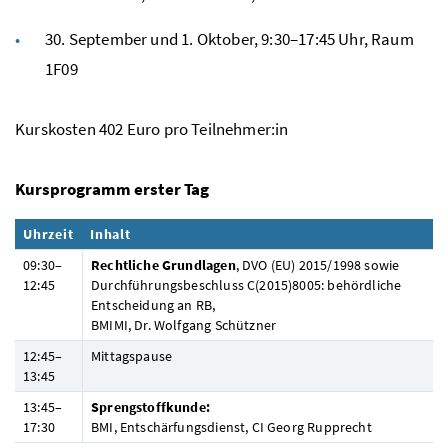
30. September und 1. Oktober, 9:30–17:45 Uhr, Raum
1F09
Kurskosten 402 Euro pro Teilnehmer:in
Kursprogramm erster Tag
Uhrzeit
Inhalt
09:30–
Rechtliche Grundlagen
,
DVO
(EU) 2015/1998 sowie
12:45
Durchführungsbeschluss C(2015)8005: behördliche
Entscheidung an RB,
BMIMI
,
Dr.
Wolfgang Schützner
12:45–
Mittagspause
13:45
13:45–
Sprengstoffkunde:
17:30
BMI
,
Entschärfungsdienst,
CI
Georg Rupprecht