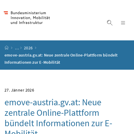
Accesskey
Accesskey
Accesskey
Accesskey
Zum Inhalt
Zum Hauptmenü
Zum Untermenü
Zur Suche
[4]
[1]
[3]
[2]
Suche ein
Nav
Startseite
…
2026
emove-austria.gv.at: Neue zentrale Online-Plattform bündelt
Informationen zur E-Mobilität
27. Jänner 2026
emove-austria.gv.at: Neue
zentrale
Online
-Plattform
bündelt Informationen zur E-
Mobilität