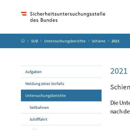
Accesskey
Accesskey
Accesskey
Accesskey
Zum Inhalt
Zum Hauptmenü
Zum Untermenü
Zur Suche
[4]
[1]
[3]
[2]
Startseite
SUB
Untersuchungsberichte
Schiene
2021
2021
Aufgaben
Meldung eines Vorfalls
Schien
Untersuchungsberichte
Die Unt
Seilbahnen
nach de
Schifffahrt