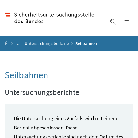
Accesskey
Accesskey
Accesskey
Accesskey
Zum Inhalt
Zum Hauptmenü
Zum Untermenü
Zur Suche
[4]
[1]
[3]
[2]
Suche ein
Nav
Startseite
…
Untersuchungsberichte
Seilbahnen
Seilbahnen
Untersuchungsberichte
Die Untersuchung eines Vorfalls wird mit einem
Bericht abgeschlossen. Diese
Untersuchungsberichte sind nach dem Datum des