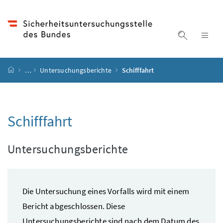
Accesskey
Accesskey
Accesskey
Accesskey
Zum Inhalt
Zum Hauptmenü
Zum Untermenü
Zur Suche
[4]
[1]
[3]
[2]
Suche ein
Nav
Startseite
…
Untersuchungsberichte
Schifffahrt
Schifffahrt
Untersuchungsberichte
Die Untersuchung eines Vorfalls wird mit einem
Bericht abgeschlossen. Diese
Untersuchungsberichte sind nach dem Datum des