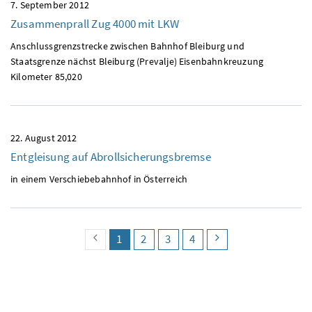
7. September 2012
Zusammenprall Zug 4000 mit
LKW
Anschlussgrenzstrecke zwischen Bahnhof Bleiburg und
Staatsgrenze nächst Bleiburg (Prevalje) Eisenbahnkreuzung
Kilometer 85,020
22. August 2012
Entgleisung auf Abrollsicherungsbremse
in einem Verschiebebahnhof in Österreich
vorherige Seite
Seite
(aktuell)
Seite
Seite
Seite
nächste Seite
1
2
3
4