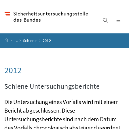
Accesskey
Accesskey
Accesskey
Accesskey
Zum Inhalt
Zum Hauptmenü
Zum Untermenü
Zur Suche
[4]
[1]
[3]
[2]
Suche ein
Nav
Startseite
…
Schiene
2012
2012
Schiene Untersuchungsberichte
Die Untersuchung eines Vorfalls wird mit einem
Bericht abgeschlossen. Diese
Untersuchungsberichte sind nach dem Datum
des Vorfalls chronologisch absteigend geordnet.