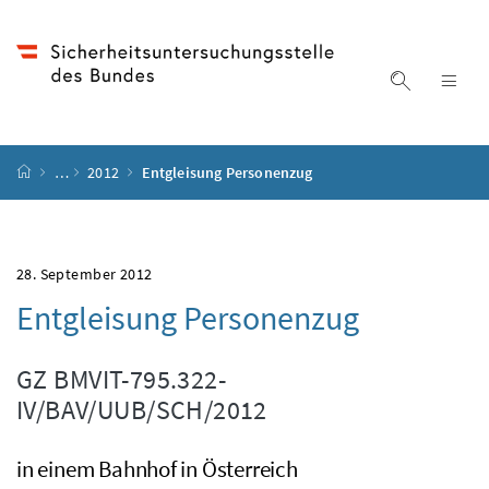
Accesskey
Accesskey
Accesskey
Accesskey
Zum Inhalt
Zum Hauptmenü
Zum Untermenü
Zur Suche
[4]
[1]
[3]
[2]
Suche ein
Nav
Startseite
…
2012
Entgleisung Personenzug
28. September 2012
Entgleisung Personenzug
GZ
BMVIT-795.322-
IV/BAV/UUB/SCH/2012
in einem Bahnhof in Österreich