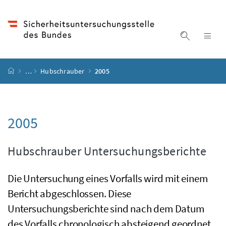
Accesskey
Accesskey
Accesskey
Accesskey
Zum Inhalt
Zum Hauptmenü
Zum Untermenü
Zur Suche
[4]
[1]
[3]
[2]
Suche ein
Nav
Startseite
…
Hubschrauber
2005
2005
Hubschrauber Untersuchungsberichte
Die Untersuchung eines Vorfalls wird mit einem
Bericht abgeschlossen. Diese
Untersuchungsberichte sind nach dem Datum
des Vorfalls chronologisch absteigend geordnet.