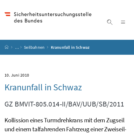
Accesskey
Accesskey
Accesskey
Accesskey
Zum Inhalt
Zum Hauptmenü
Zum Untermenü
Zur Suche
[4]
[1]
[3]
[2]
Suche ein
Nav
Startseite
…
Seilbahnen
Kranunfall in Schwaz
10. Juni 2010
Kranunfall in Schwaz
GZ
BMVIT-805.014-II/BAV/UUB/SB/2011
Kollission eines Turmdrehkrans mit dem Zugseil
und einem talfahrenden Fahrzeug einer Zweiseil-