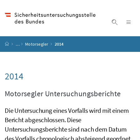
Accesskey
Accesskey
Accesskey
Accesskey
Zum Inhalt
Zum Hauptmenü
Zum Untermenü
Zur Suche
[4]
[1]
[3]
[2]
Suche ein
Nav
Startseite
…
Motorsegler
2014
2014
Motorsegler Untersuchungsberichte
Die Untersuchung eines Vorfalls wird mit einem
Bericht abgeschlossen. Diese
Untersuchungsberichte sind nach dem Datum
des Vorfalls chronologisch absteigend geordnet.