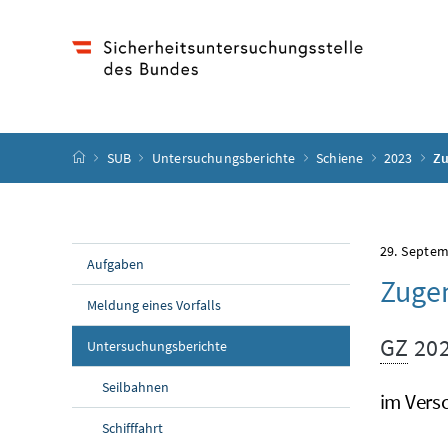
Accesskey
Accesskey
Accesskey
Accesskey
Zum Inhalt
Zum Hauptmenü
Zum Untermenü
Zur Suche
[4]
[1]
[3]
[2]
Startseite
SUB
Untersuchungsberichte
Schiene
2023
Zu
29. Septe
Aufgaben
Zugen
Meldung eines Vorfalls
GZ
202
Untersuchungsberichte
Seilbahnen
im Vers
Schifffahrt