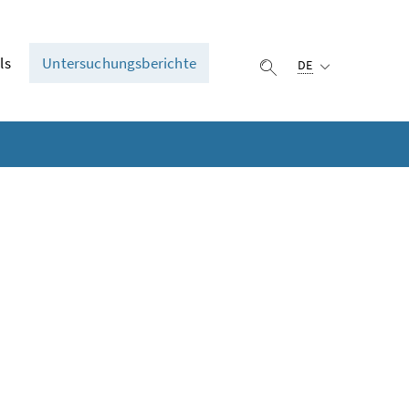
Ausgewählte Sprach
ls
Untersuchungsberichte
DE
Suche einblenden