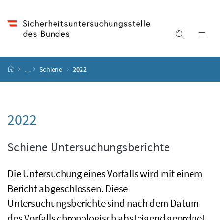
Accesskey
Accesskey
Accesskey
Accesskey
Zum Inhalt
Zum Hauptmenü
Zum Untermenü
Zur Suche
[4]
[1]
[3]
[2]
Suche ein
Nav
Startseite
…
Schiene
2022
2022
Schiene Untersuchungsberichte
Die Untersuchung eines Vorfalls wird mit einem
Bericht abgeschlossen. Diese
Untersuchungsberichte sind nach dem Datum
des Vorfalls chronologisch absteigend geordnet.