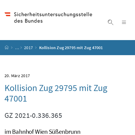
Accesskey
Accesskey
Accesskey
Accesskey
Zum Inhalt
Zum Hauptmenü
Zum Untermenü
Zur Suche
[4]
[1]
[3]
[2]
Suche ein
Nav
Startseite
…
2017
Kollision Zug 29795 mit Zug 47001
20. März 2017
Kollision Zug 29795 mit Zug
47001
GZ
2021-0.336.365
im Bahnhof Wien Süßenbrunn