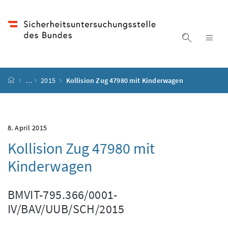
Accesskey
Accesskey
Accesskey
Accesskey
Zum Inhalt
Zum Hauptmenü
Zum Untermenü
Zur Suche
[4]
[1]
[3]
[2]
Suche ein
Nav
Startseite
…
2015
Kollision Zug 47980 mit Kinderwagen
8. April 2015
Kollision Zug 47980 mit
Kinderwagen
BMVIT-795.366/0001-
IV/BAV/UUB/SCH/2015