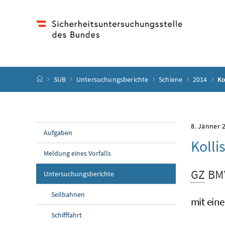
Accesskey
Accesskey
Accesskey
Accesskey
Zum Inhalt
Zum Hauptmenü
Zum Untermenü
Zur Suche
[4]
[1]
[3]
[2]
Startseite
SUB
Untersuchungsberichte
Schiene
2014
Ko
8. Jänner 
Aufgaben
Kolli
Meldung eines Vorfalls
GZ
BMV
Untersuchungsberichte
Seilbahnen
mit ein
Schifffahrt