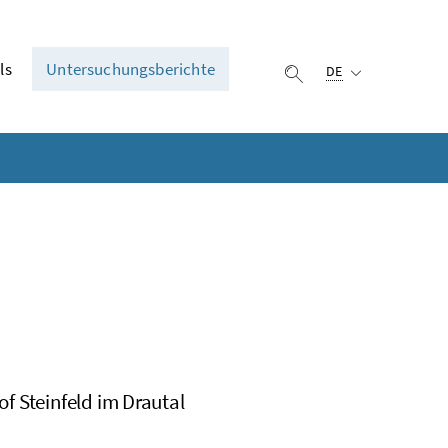
Ausgewählte Sprach
ls
Untersuchungsberichte
DE
Suche einblenden
f Steinfeld im Drautal