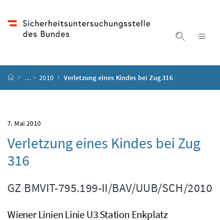
Accesskey
Accesskey
Accesskey
Accesskey
Zum Inhalt
Zum Hauptmenü
Zum Untermenü
Zur Suche
[4]
[1]
[3]
[2]
Suche ein
Nav
Startseite
…
2010
Verletzung eines Kindes bei Zug 316
7. Mai 2010
Verletzung eines Kindes bei Zug
316
GZ
BMVIT-795.199-II/BAV/UUB/SCH/2010
Wiener Linien Linie U3 Station Enkplatz